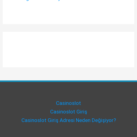
Menu
Casinoslot
Casinoslot Giriş
Casinoslot Giriş Adresi Neden Değişiyor?