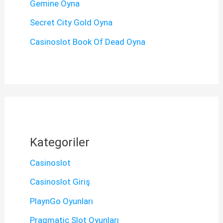
Gemine Oyna
Secret City Gold Oyna
Casinoslot Book Of Dead Oyna
Kategoriler
Casinoslot
Casinoslot Giriş
PlaynGo Oyunları
Pragmatic Slot Oyunları