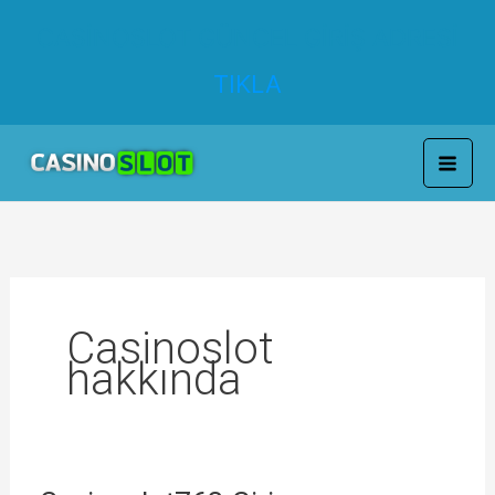
CASİNOSLOT GÜNCEL GİRİŞ ADRESİ
TIKLA
İçeriğe
atla
Casinoslot
hakkında