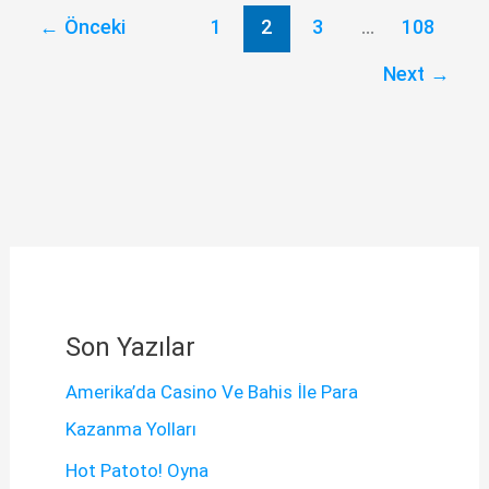
←
Önceki
1
2
3
…
108
Next
→
Son Yazılar
Amerika’da Casino Ve Bahis İle Para
Kazanma Yolları
Hot Patoto! Oyna