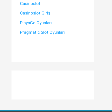
Casinoslot
Casinoslot Giriş
PlaynGo Oyunları
Pragmatic Slot Oyunları
Menu