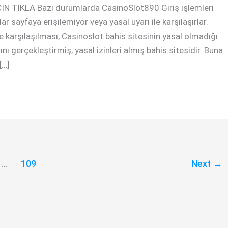
N TIKLA Bazı durumlarda CasinoSlot890 Giriş işlemleri
ar sayfaya erişilemiyor veya yasal uyarı ile karşılaşırlar.
e karşılaşılması, Casinoslot bahis sitesinin yasal olmadığı
 gerçekleştirmiş, yasal izinleri almış bahis sitesidir. Buna
[…]
…
109
Next
→