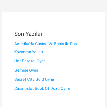
Son Yazılar
Amerika’da Casino Ve Bahis İle Para
Kazanma Yolları
Hot Patoto! Oyna
Gemine Oyna
Secret City Gold Oyna
Casinoslot Book Of Dead Oyna