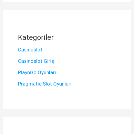
Kategoriler
Casinoslot
Casinoslot Giriş
PlaynGo Oyunları
Pragmatic Slot Oyunları