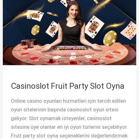
Casinoslot Fruit Party Slot Oyna
Online casino oyunları hizmetleri için tercih edilen
oyun sitelerinin başında casinoslot oyun sitesi
geliyor. Slot oynamak isteyenler, casinoslot
sitesine üye olanlar en iyi oyun türlerini seçebiliyor.
Fruit party slot oyna seçeneklerini değerlendirmek