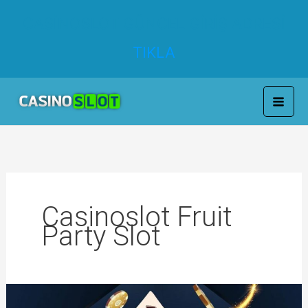
CASİNOSLOT GÜNCEL GİRİŞ ADRESİ
TIKLA
İçeriğe
atla
Casinoslot Fruit
Party Slot