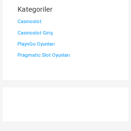
Kategoriler
Casinoslot
Casinoslot Giriş
PlaynGo Oyunları
Pragmatic Slot Oyunları
Menu