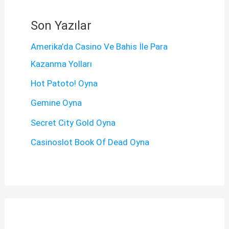
Son Yazılar
Amerika’da Casino Ve Bahis İle Para
Kazanma Yolları
Hot Patoto! Oyna
Gemine Oyna
Secret City Gold Oyna
Casinoslot Book Of Dead Oyna