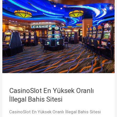
CasinoSlot En Yüksek Oranlı
İllegal Bahis Sitesi
CasinoSlot En Yüksek Oranlı İllegal Bahis Sitesi