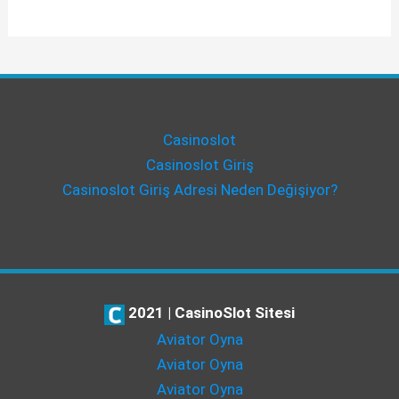
Casinoslot
Casinoslot Giriş
Casinoslot Giriş Adresi Neden Değişiyor?
2021
|
CasinoSlot Sitesi
Aviator Oyna
Aviator Oyna
Aviator Oyna