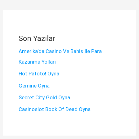
Son Yazılar
Amerika’da Casino Ve Bahis İle Para
Kazanma Yolları
Hot Patoto! Oyna
Gemine Oyna
Secret City Gold Oyna
Casinoslot Book Of Dead Oyna