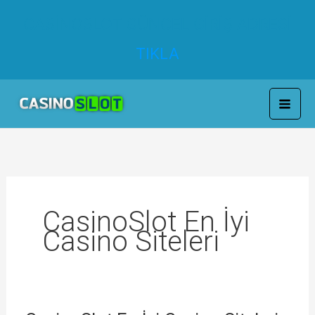
CASİNOSLOT GÜNCEL GİRİŞ ADRESİ
TIKLA
İçeriğe
atla
CasinoSlot En İyi
Casino Siteleri