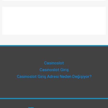
Menu
Casinoslot
Casinoslot Giriş
Casinoslot Giriş Adresi Neden Değişiyor?