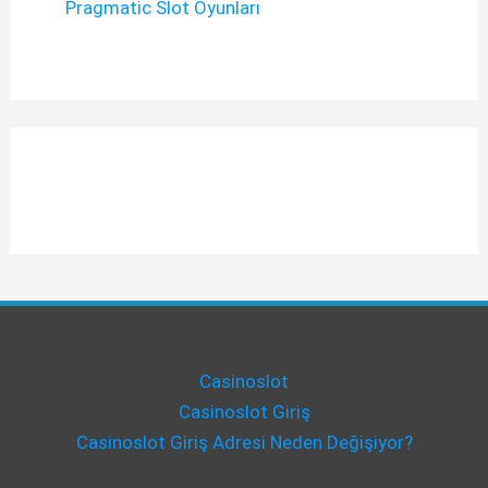
Pragmatic Slot Oyunları
Menu
Casinoslot
Casinoslot Giriş
Casinoslot Giriş Adresi Neden Değişiyor?