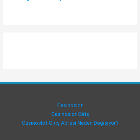
Menu
Casinoslot
Casinoslot Giriş
Casinoslot Giriş Adresi Neden Değişiyor?