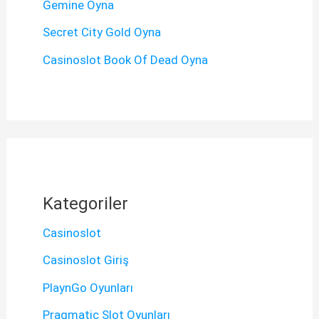
Gemine Oyna
Secret City Gold Oyna
Casinoslot Book Of Dead Oyna
Kategoriler
Casinoslot
Casinoslot Giriş
PlaynGo Oyunları
Pragmatic Slot Oyunları