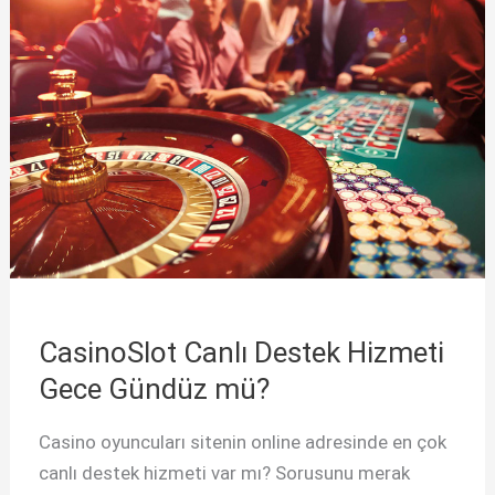
CasinoSlot Canlı Destek Hizmeti
Gece Gündüz mü?
Casino oyuncuları sitenin online adresinde en çok
canlı destek hizmeti var mı? Sorusunu merak