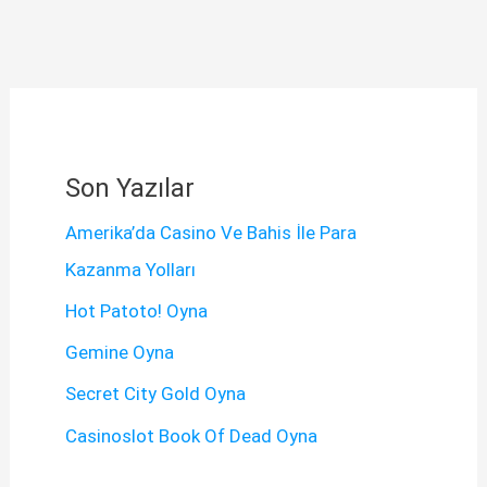
Son Yazılar
Amerika’da Casino Ve Bahis İle Para
Kazanma Yolları
Hot Patoto! Oyna
Gemine Oyna
Secret City Gold Oyna
Casinoslot Book Of Dead Oyna