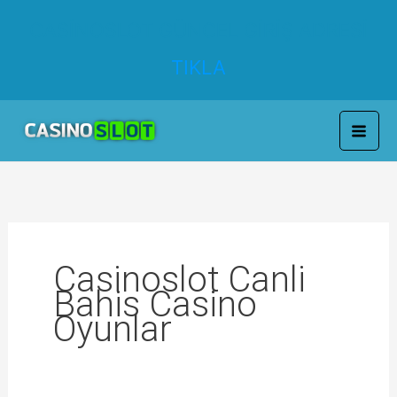
CASİNOSLOT GÜNCEL GİRİŞ ADRESİ
TIKLA
İçeriğe
atla
Casinoslot Canli
Bahis Casino
Oyunlar