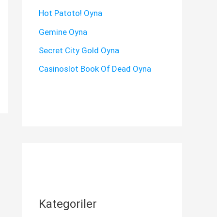
Hot Patoto! Oyna
Gemine Oyna
Secret City Gold Oyna
Casinoslot Book Of Dead Oyna
Kategoriler