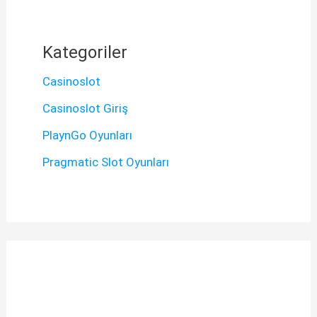
Kategoriler
Casinoslot
Casinoslot Giriş
PlaynGo Oyunları
Pragmatic Slot Oyunları
Menu