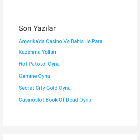
Son Yazılar
Amerika’da Casino Ve Bahis İle Para
Kazanma Yolları
Hot Patoto! Oyna
Gemine Oyna
Secret City Gold Oyna
Casinoslot Book Of Dead Oyna