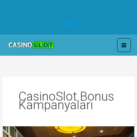
CASİNOSLOT GÜNCEL GİRİŞ ADRESİ
TIKLA
İçeriğe
atla
CasinoSlot Bonus
Kampanyaları