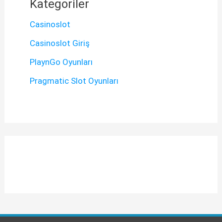
Kategoriler
Casinoslot
Casinoslot Giriş
PlaynGo Oyunları
Pragmatic Slot Oyunları
Menu