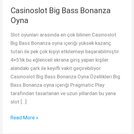
Casinoslot Big Bass Bonanza
Oyna
Slot oyunları arasında en çok bilinen Casinoslot
Big Bass Bonanza oyna içeriği yüksek kazanç
tutarı ile pek çok kişiyi etkilemeyi başarabilmiştir.
4×5’lik bu eğlenceli ekrana giriş yapan kişiler
alandaki çark ile keyifli vakit geçirebiliyor.
Casinoslot Big Bass Bonanza Oyna Özellikleri Big
Bass Bonanza oyna içeriği Pragmatic Play
tarafından tasarlanan ve uzun yıllardan bu yana
slot […]
Casinoslot
Read More »
Big