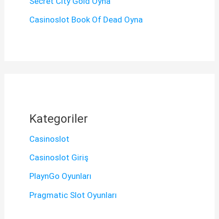
Secret City Gold Oyna
Casinoslot Book Of Dead Oyna
Kategoriler
Casinoslot
Casinoslot Giriş
PlaynGo Oyunları
Pragmatic Slot Oyunları