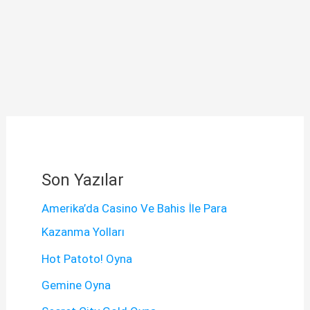
Bass
Bonanza
Oyna
Son Yazılar
Amerika’da Casino Ve Bahis İle Para
Kazanma Yolları
Hot Patoto! Oyna
Gemine Oyna