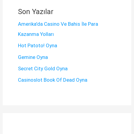
Son Yazılar
Amerika’da Casino Ve Bahis İle Para
Kazanma Yolları
Hot Patoto! Oyna
Gemine Oyna
Secret City Gold Oyna
Casinoslot Book Of Dead Oyna