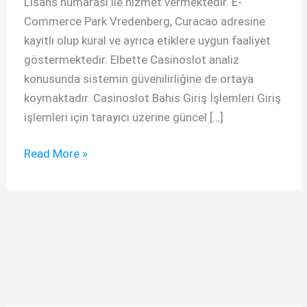
Lisans numarası ile hizmet vermektedir. E-
Commerce Park Vredenberg, Curacao adresine
kayıtlı olup kural ve ayrıca etiklere uygun faaliyet
göstermektedir. Elbette Casinoslot analiz
konusunda sistemin güvenilirliğine de ortaya
koymaktadır. Casinoslot Bahis Giriş İşlemleri Giriş
işlemleri için tarayıcı üzerine güncel […]
CasinoSlot
Read More »
Analiz