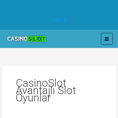
CASİNOSLOT GÜNCEL GİRİŞ ADRESİ
TIKLA
İçeriğe
atla
CasinoSlot
Avantajlı Slot
Oyunlar