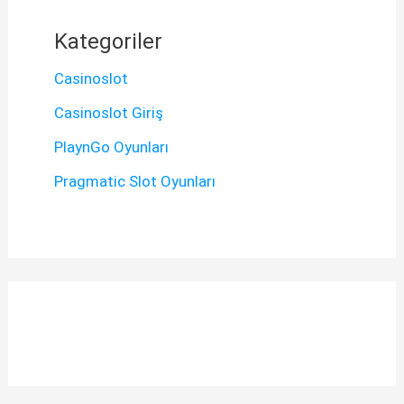
Kategoriler
Casinoslot
Casinoslot Giriş
PlaynGo Oyunları
Pragmatic Slot Oyunları
Menu