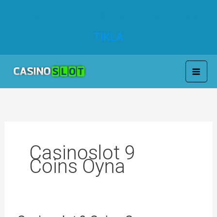
CASİNOSLOT GÜNCEL GİRİŞ ADRESİ
TIKLA
İçeriğe
atla
Casinoslot 9
Coins Oyna