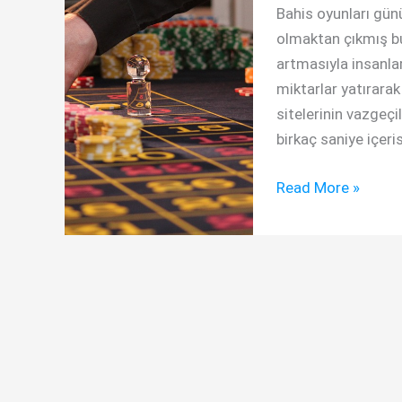
Bahis oyunları gün
olmaktan çıkmış bu
artmasıyla insanla
miktarlar yatırara
sitelerinin vazgeçi
birkaç saniye içeris
Casino
Read More »
Slot
Online