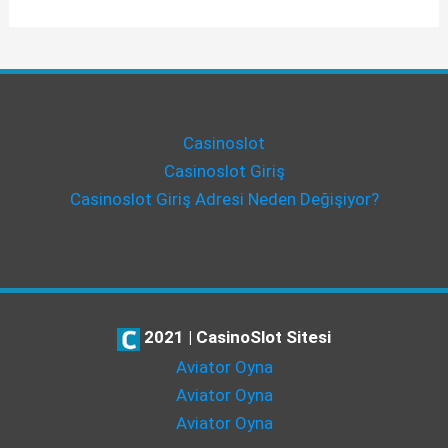
Casinoslot
Casinoslot Giriş
Casinoslot Giriş Adresi Neden Değişiyor?
2021
|
CasinoSlot Sitesi
Aviator Oyna
Aviator Oyna
Aviator Oyna