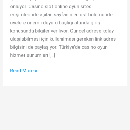
önlüyor. Casino slot online oyun sitesi
erişimlerinde açılan sayfanın en üst bölümünde
üyelere önemli duyuru başlığı altında giriş
konusunda bilgiler veriliyor. Güncel adrese kolay
ulaşılabilmesi için kullanılması gereken link adres
bilgisini de paylaşıyor. Türkiye’de casino oyun
hizmet sunumları […]
Casino
Read More »
Slot
Giriş