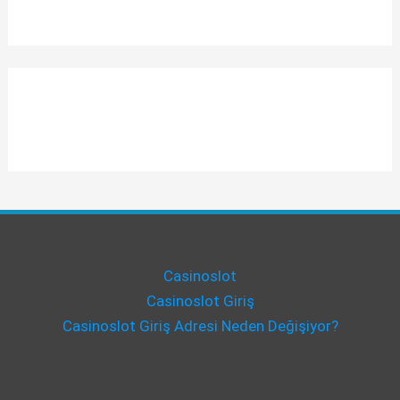
Menu
Casinoslot
Casinoslot Giriş
Casinoslot Giriş Adresi Neden Değişiyor?