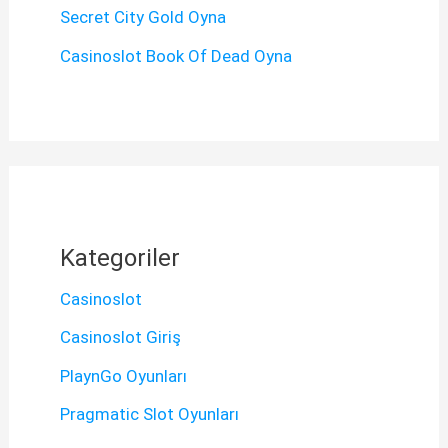
Secret City Gold Oyna
Casinoslot Book Of Dead Oyna
Kategoriler
Casinoslot
Casinoslot Giriş
PlaynGo Oyunları
Pragmatic Slot Oyunları