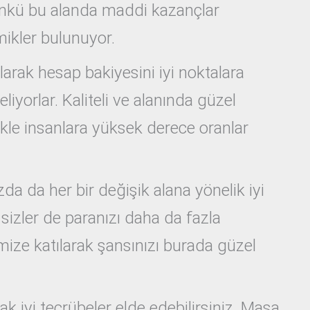
Çünkü bu alanda maddi kazançlar
mikler bulunuyor.
arak hesap bakiyesini iyi noktalara
liyorlar. Kaliteli ve alanında güzel
likle insanlara yüksek derece oranlar
a da her bir değişik alana yönelik iyi
sizler de paranızı daha da fazla
ize katılarak şansınızı burada güzel
ak iyi tecrübeler elde edebilirsiniz. Masa