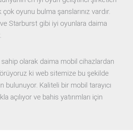
k çok oyunu bulma şanslarınız vardır.
e Starburst gibi iyi oyunlara daima
.
a sahip olarak daima mobil cihazlardan
r görüyoruz ki web sitemize bu şekilde
 bulunuyor. Kaliteli bir mobil tarayıcı
a açılıyor ve bahis yatırımları için