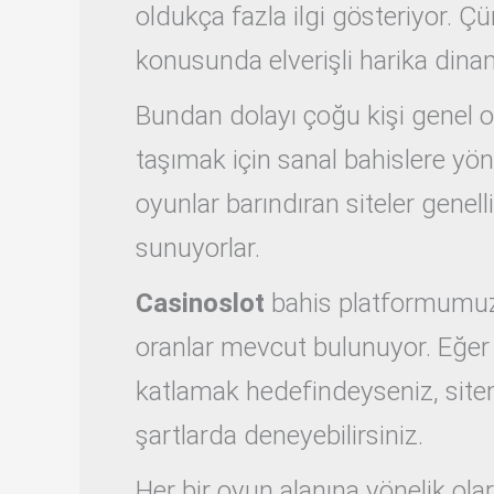
oldukça fazla ilgi gösteriyor. 
konusunda elverişli harika dina
Bundan dolayı çoğu kişi genel ol
taşımak için sanal bahislere yöne
oyunlar barındıran siteler genel
sunuyorlar.
Casinoslot
bahis platformumuzd
oranlar mevcut bulunuyor. Eğer 
katlamak hedefindeyseniz, sitem
şartlarda deneyebilirsiniz.
Her bir oyun alanına yönelik olar