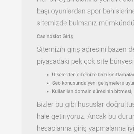
başı oyunlardan spor bahisleri
sitemizde bulmanız mümkündü
Casinoslot Giriş
Sitemizin giriş adresini bazen d
piyasadaki pek çok site bünyesi
Ülkelerden sitemize bazı kısıtlamalar
Seo konusunda yeni gelişmelere uyu
Kullanılan domain süresinin bitmesi,
Bizler bu gibi hususlar doğrultu
hale getiriyoruz. Ancak bu duru
hesaplarına giriş yapmalarına iyi