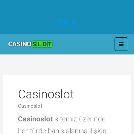
CASİNOSLOT GÜNCEL GİRİŞ ADRESİ
TIKLA
İçeriğe
atla
Casinoslot
Casinoslot
Casinoslot
sitemiz üzerinde
her türde bahis alanına ilişkin