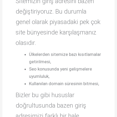
Sitemizin giriş adresini bazen
değiştiriyoruz. Bu durumla
genel olarak piyasadaki pek çok
site bünyesinde karşılaşmanız
olasıdır.
Ülkelerden sitemize bazı kısıtlamalar
getirilmesi,
Seo konusunda yeni gelişmelere
uyumluluk,
Kullanılan domain süresinin bitmesi,
Bizler bu gibi hususlar
doğrultusunda bazen giriş
adresimizi farklı bir hale