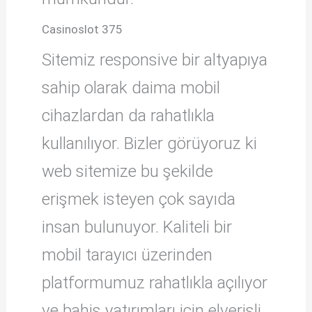
Casinoslot 375
Sitemiz responsive bir altyapıya
sahip olarak daima mobil
cihazlardan da rahatlıkla
kullanılıyor. Bizler görüyoruz ki
web sitemize bu şekilde
erişmek isteyen çok sayıda
insan bulunuyor. Kaliteli bir
mobil tarayıcı üzerinden
platformumuz rahatlıkla açılıyor
ve bahis yatırımları için elverişli