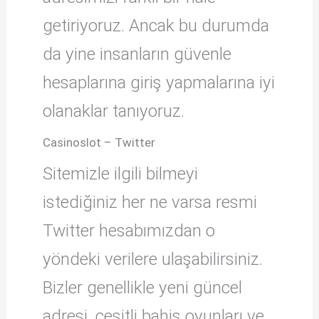
getiriyoruz. Ancak bu durumda
da yine insanların güvenle
hesaplarına giriş yapmalarına iyi
olanaklar tanıyoruz.
Casinoslot – Twitter
Sitemizle ilgili bilmeyi
istediğiniz her ne varsa resmi
Twitter hesabımızdan o
yöndeki verilere ulaşabilirsiniz.
Bizler genellikle yeni güncel
adresi, çeşitli bahis oyunları ve