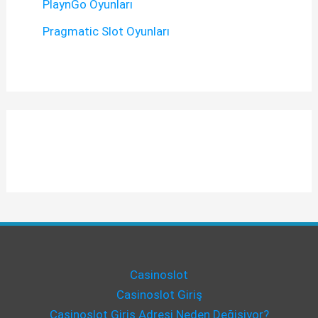
PlaynGo Oyunları
Pragmatic Slot Oyunları
Menu
Casinoslot
Casinoslot Giriş
Casinoslot Giriş Adresi Neden Değişiyor?