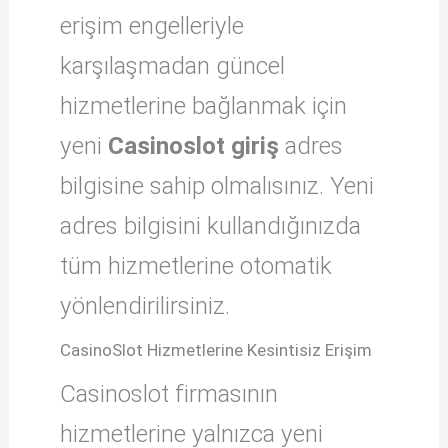
erişim engelleriyle
karşılaşmadan güncel
hizmetlerine bağlanmak için
yeni
Casinoslot giriş
adres
bilgisine sahip olmalısınız. Yeni
adres bilgisini kullandığınızda
tüm hizmetlerine otomatik
yönlendirilirsiniz.
CasinoSlot Hizmetlerine Kesintisiz Erişim
Casinoslot firmasının
hizmetlerine yalnızca yeni