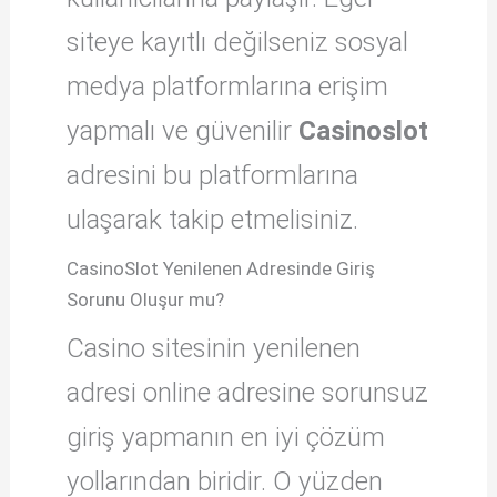
siteye kayıtlı değilseniz sosyal
medya platformlarına erişim
yapmalı ve güvenilir
Casinoslot
adresini bu platformlarına
ulaşarak takip etmelisiniz.
CasinoSlot Yenilenen Adresinde Giriş
Sorunu Oluşur mu?
Casino sitesinin yenilenen
adresi online adresine sorunsuz
giriş yapmanın en iyi çözüm
yollarından biridir. O yüzden