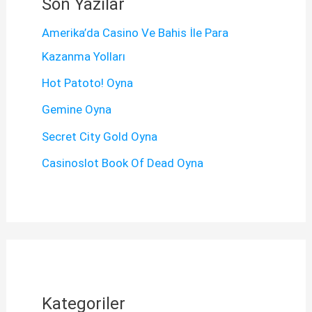
Son Yazılar
Amerika’da Casino Ve Bahis İle Para
Kazanma Yolları
Hot Patoto! Oyna
Gemine Oyna
Secret City Gold Oyna
Casinoslot Book Of Dead Oyna
Kategoriler