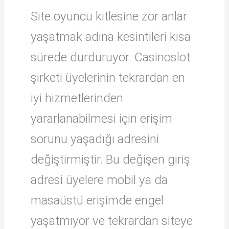
Site oyuncu kitlesine zor anlar
yaşatmak adına kesintileri kısa
sürede durduruyor. Casinoslot
şirketi üyelerinin tekrardan en
iyi hizmetlerinden
yararlanabilmesi için erişim
sorunu yaşadığı adresini
değiştirmiştir. Bu değişen giriş
adresi üyelere mobil ya da
masaüstü erişimde engel
yaşatmıyor ve tekrardan siteye