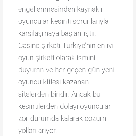
engellenmesinden kaynaklı
oyuncular kesinti sorunlarıyla
karşılaşmaya başlamıştır.
Casino şirketi Türkiye’nin en iyi
oyun şirketi olarak ismini
duyuran ve her geçen gün yeni
oyuncu kitlesi kazanan
sitelerden biridir. Ancak bu
kesintilerden dolayı oyuncular
zor durumda kalarak çözüm
yolları arıyor.