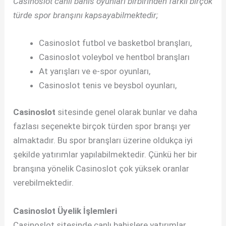
Casinoslot canlı bahis oyunları birbirinden farklı birçok
türde spor branşını kapsayabilmektedir;
Casinoslot futbol ve basketbol branşları,
Casinoslot voleybol ve hentbol branşları
At yarışları ve e-spor oyunları,
Casinoslot tenis ve beysbol oyunları,
Casinoslot
sitesinde genel olarak bunlar ve daha
fazlası seçenekte birçok türden spor branşı yer
almaktadır. Bu spor branşları
üzerine oldukça iyi
şekilde yatırımlar yapılabilmektedir. Çünkü her bir
branşına yönelik Casinoslot
çok yüksek oranlar
verebilmektedir.
Casinoslot
Üyelik İşlemleri
Casinoslot sitesinde canlı bahislere yatırımlar