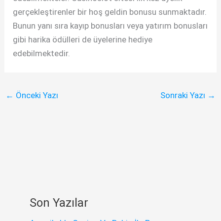
gerçekleştirenler bir hoş geldin
bonusu sunmaktadır.
Bunun yanı sıra kayıp bonusları veya yatırım bonusları
gibi harika ödülleri de üyelerine hediye
edebilmektedir.
←
Önceki Yazı
Sonraki Yazı
→
Son Yazılar