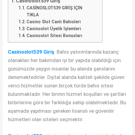
Casinoslot539 Giriş
CASİNOSLOT539 GİRİŞ İÇİN
TIKLA
Casino Slot Canlı Bahisleri
Casinoslot Üyelik İşlemleri
Casinoslot Sitesi Bonusları
Casinoslot539 Giriş
Bahis yatırımlarında kazanç
olanakları her bakımdan iyi bir yapıda olabildiği için
günümüzde yaygın insanlar bu alanda şanslarını
denemektedirler. Dijital alanda kaliteli şekilde güven
verici hizmetler sunan birçok türde bahis sitesi
bulunmaktadır. Her birinin hizmet koşulları ve şartları
birbirlerine göre bir farklılığa sahip olabilmektedir. Bu
aşamada yapılması gereken lisanslı ve güvenilir
hizmetleri olan siteleri seçmektir.