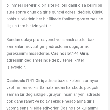
bilinmesi gerekir ki bir site kaliteli dahil olsa belirli bir
süre sonra onun da giriş güncel adresi değişir. Çünkü
bahis sitelerinin her bir ülkede faaliyet göstermesine
ilişkin tam bir izin yoktur.
Bundan dolayı profesyonel ve lisanslı siteler bazı
zamanlar mevcut giriş adreslerini değiştirme
gereksinimi hissederler.
Casinoslot141 Giriş
adresinin değişmesinde de bu temel kriter
işlevseldir.
Casinoslot141 Giriş
adresi bazı ülkelerin zorlayıcı
yaptırımları ve kısıtlamalarından hareketle pek çok
zaman bir değişikliğe uğruyor. İnsanlar yeni adresle
çok daha rahat ve kolay şekilde hesaplarına giriş
yapma şansını elde ediyorlar. Casinoslot kullanımı