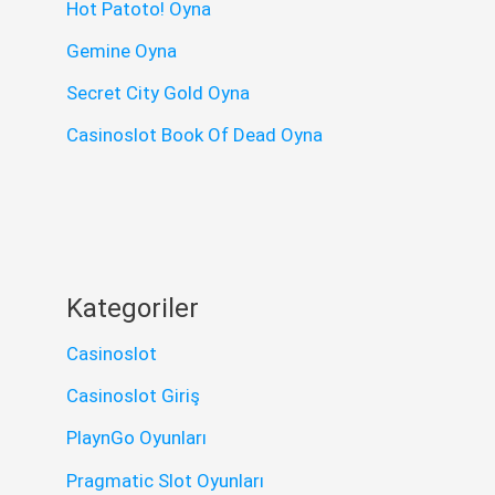
Hot Patoto! Oyna
Gemine Oyna
Secret City Gold Oyna
Casinoslot Book Of Dead Oyna
Kategoriler
Casinoslot
Casinoslot Giriş
PlaynGo Oyunları
Pragmatic Slot Oyunları