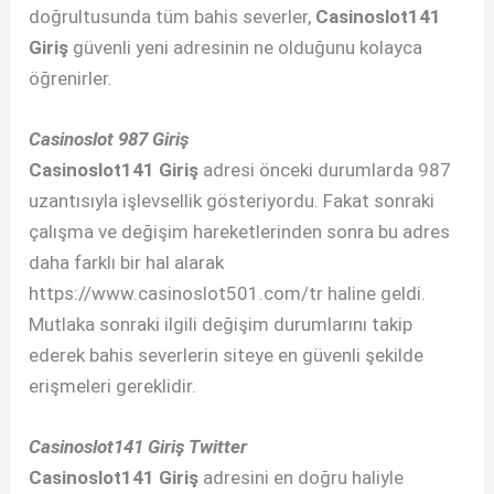
doğrultusunda tüm bahis severler,
Casinoslot141
Giriş
güvenli yeni adresinin ne olduğunu kolayca
öğrenirler.
Casinoslot 987 Giriş
Casinoslot141 Giriş
adresi önceki durumlarda 987
uzantısıyla işlevsellik gösteriyordu. Fakat sonraki
çalışma ve değişim hareketlerinden sonra bu adres
daha farklı bir hal alarak
https://www.casinoslot501.com/tr haline geldi.
Mutlaka sonraki ilgili değişim durumlarını takip
ederek bahis severlerin siteye en güvenli şekilde
erişmeleri gereklidir.
Casinoslot141 Giriş Twitter
Casinoslot141 Giriş
adresini en doğru haliyle