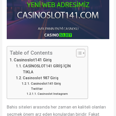
Table of Contents
Casinoslot141 Giriş
CASİNOSLOT141 GİRİŞ İÇİN
TIKLA
Casinoslot 987 Giriş
Casinoslot141 Giriş
Twitter
Casinoslot Instagram
Bahis siteleri arasında her zaman en kaliteli olanları
seçmek önem arz eden konulardan biridir. Fakat