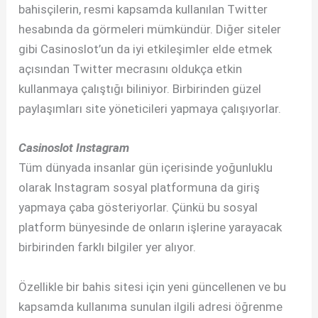
bahisçilerin, resmi kapsamda kullanılan Twitter
hesabında da görmeleri mümkündür. Diğer siteler
gibi Casinoslot’un da iyi etkileşimler elde etmek
açısından Twitter mecrasını oldukça etkin
kullanmaya çalıştığı biliniyor. Birbirinden güzel
paylaşımları site yöneticileri yapmaya çalışıyorlar.
Casinoslot Instagram
Tüm dünyada insanlar gün içerisinde yoğunluklu
olarak Instagram sosyal platformuna da giriş
yapmaya çaba gösteriyorlar. Çünkü bu sosyal
platform bünyesinde de onların işlerine yarayacak
birbirinden farklı bilgiler yer alıyor.
Özellikle bir bahis sitesi için yeni güncellenen ve bu
kapsamda kullanıma sunulan ilgili adresi öğrenme