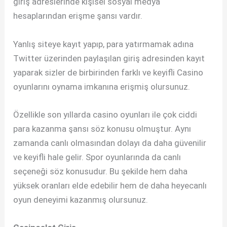
giriş adreslerinde kişisel sosyal medya
hesaplarından erişme şansı vardır.
Yanlış siteye kayıt yapıp, para yatırmamak adına
Twitter üzerinden paylaşılan giriş adresinden kayıt
yaparak sizler de birbirinden farklı ve keyifli Casino
oyunlarını oynama imkanına erişmiş olursunuz.
Özellikle son yıllarda casino oyunları ile çok ciddi
para kazanma şansı söz konusu olmuştur. Aynı
zamanda canlı olmasından dolayı da daha güvenilir
ve keyifli hale gelir. Spor oyunlarında da canlı
seçeneği söz konusudur. Bu şekilde hem daha
yüksek oranları elde edebilir hem de daha heyecanlı
oyun deneyimi kazanmış olursunuz.