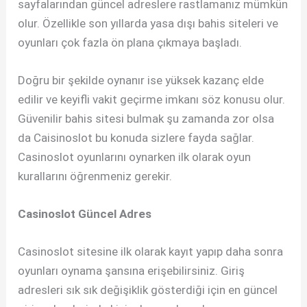
sayfalarından güncel adreslere rastlamanız mümkün
olur. Özellikle son yıllarda yasa dışı bahis siteleri ve
oyunları çok fazla ön plana çıkmaya başladı.
Doğru bir şekilde oynanır ise yüksek kazanç elde
edilir ve keyifli vakit geçirme imkanı söz konusu olur.
Güvenilir bahis sitesi bulmak şu zamanda zor olsa
da Caisinoslot bu konuda sizlere fayda sağlar.
Casinoslot oyunlarını oynarken ilk olarak oyun
kurallarını öğrenmeniz gerekir.
Casinoslot Güncel Adres
Casinoslot sitesine ilk olarak kayıt yapıp daha sonra
oyunları oynama şansına erişebilirsiniz. Giriş
adresleri sık sık değişiklik gösterdiği için en güncel