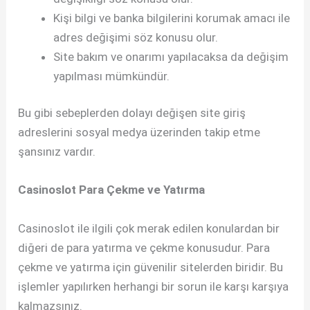
Kişi bilgi ve banka bilgilerini korumak amacı ile
adres değişimi söz konusu olur.
Site bakım ve onarımı yapılacaksa da değişim
yapılması mümkündür.
Bu gibi sebeplerden dolayı değişen site giriş
adreslerini sosyal medya üzerinden takip etme
şansınız vardır.
Casinoslot Para Çekme ve Yatırma
Casinoslot ile ilgili çok merak edilen konulardan bir
diğeri de para yatırma ve çekme konusudur. Para
çekme ve yatırma için güvenilir sitelerden biridir. Bu
işlemler yapılırken herhangi bir sorun ile karşı karşıya
kalmazsınız.