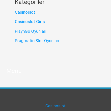
Kategoriler
Casinoslot
Casinoslot Giriş
PlaynGo Oyunları
Pragmatic Slot Oyunları
Menu
Casinoslot