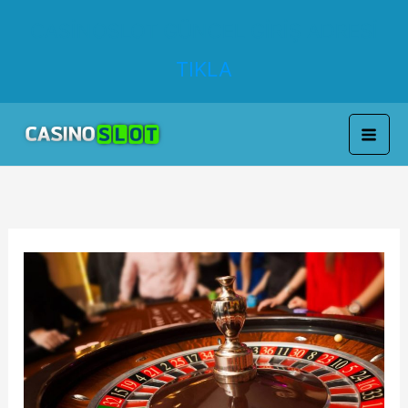
CASİNOSLOT GÜNCEL GİRİŞ ADRESİ
TIKLA
İçeriğe
atla