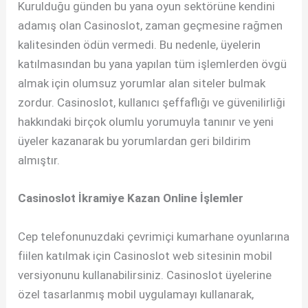
Kurulduğu günden bu yana oyun sektörüne kendini
adamış olan Casinoslot, zaman geçmesine rağmen
kalitesinden ödün vermedi. Bu nedenle, üyelerin
katılmasından bu yana yapılan tüm işlemlerden övgü
almak için olumsuz yorumlar alan siteler bulmak
zordur. Casinoslot, kullanıcı şeffaflığı ve güvenilirliği
hakkındaki birçok olumlu yorumuyla tanınır ve yeni
üyeler kazanarak bu yorumlardan geri bildirim
almıştır.
Casinoslot İkramiye Kazan Online İşlemler
Cep telefonunuzdaki çevrimiçi kumarhane oyunlarına
fiilen katılmak için Casinoslot web sitesinin mobil
versiyonunu kullanabilirsiniz. Casinoslot üyelerine
özel tasarlanmış mobil uygulamayı kullanarak,