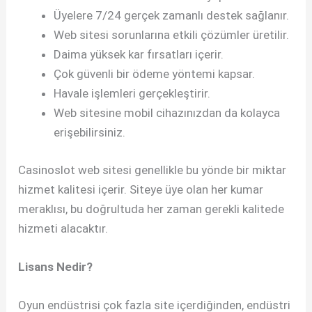
Üyelere 7/24 gerçek zamanlı destek sağlanır.
Web sitesi sorunlarına etkili çözümler üretilir.
Daima yüksek kar fırsatları içerir.
Çok güvenli bir ödeme yöntemi kapsar.
Havale işlemleri gerçekleştirir.
Web sitesine mobil cihazınızdan da kolayca
erişebilirsiniz.
Casinoslot web sitesi genellikle bu yönde bir miktar
hizmet kalitesi içerir. Siteye üye olan her kumar
meraklısı, bu doğrultuda her zaman gerekli kalitede
hizmeti alacaktır.
Lisans Nedir?
Oyun endüstrisi çok fazla site içerdiğinden, endüstri