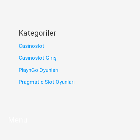
Kategoriler
Casinoslot
Casinoslot Giriş
PlaynGo Oyunları
Pragmatic Slot Oyunları
Menu