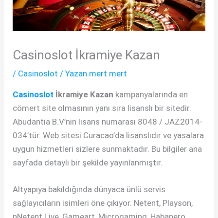
Casinoslot İkramiye Kazan
/
Casinoslot
/ Yazan
mert mert
Casinoslot
İkramiye Kazan
kampanyalarında en
cömert site olmasının yanı sıra lisanslı bir sitedir.
Abudantia B.V’nin lisans numarası 8048 / JAZ2014-
034’tür. Web sitesi Curacao’da lisanslıdır ve yasalara
uygun hizmetleri sizlere sunmaktadır. Bu bilgiler ana
sayfada detaylı bir şekilde yayınlanmıştır.
Altyapıya bakıldığında dünyaca ünlü servis
sağlayıcıların isimleri öne çıkıyor. Netent, Playson,
nNetent Live, Gameart, Microgaming, Habanero,