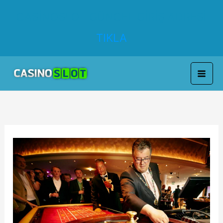
CASİNOSLOT GÜNCEL GİRİŞ ADRESİ
TIKLA
İçeriğe
atla