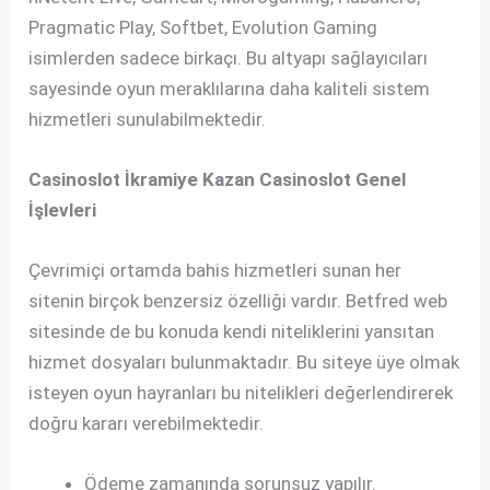
Pragmatic Play, Softbet, Evolution Gaming
isimlerden sadece birkaçı. Bu altyapı sağlayıcıları
sayesinde oyun meraklılarına daha kaliteli sistem
hizmetleri sunulabilmektedir.
Casinoslot İkramiye Kazan Casinoslot Genel
İşlevleri
Çevrimiçi ortamda bahis hizmetleri sunan her
sitenin birçok benzersiz özelliği vardır. Betfred web
sitesinde de bu konuda kendi niteliklerini yansıtan
hizmet dosyaları bulunmaktadır. Bu siteye üye olmak
isteyen oyun hayranları bu nitelikleri değerlendirerek
doğru kararı verebilmektedir.
Ödeme zamanında sorunsuz yapılır.