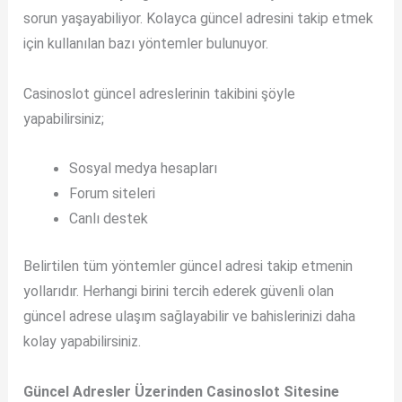
sorun yaşayabiliyor. Kolayca güncel adresini takip etmek
için kullanılan bazı yöntemler bulunuyor.
Casinoslot güncel adreslerinin takibini şöyle
yapabilirsiniz;
Sosyal medya hesapları
Forum siteleri
Canlı destek
Belirtilen tüm yöntemler güncel adresi takip etmenin
yollarıdır. Herhangi birini tercih ederek güvenli olan
güncel adrese ulaşım sağlayabilir ve bahislerinizi daha
kolay yapabilirsiniz.
Güncel Adresler Üzerinden Casinoslot Sitesine