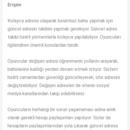
Erişim
Kolayca adrese ulaşarak kesintisiz bahis yapmak için
güncel adresin takibini yapmak gerekiyor. Güncel adres
takibi belirli yöntemlerle kolayca yapılabiliyor. Oyuncuları
ilgilendiren önemli konulardan biridir.
Oyuncular değişen adresi öğrenmenin yollarını arayarak,
bahislerine kaldığı yerden devam etmek istiyor. Sistem
belirli zamanlardan güvenliği güncelleyerek, site adresini
değiştirebiliyor. Değişen adresleri de sitenin sosyal
medya kanallarından takip edebilirsiniz.
Oyuncuların herhangi bir sorun yaşamaması adına anlık
olarak gerekli hesap paylaşımları yapılıyor. Sizler de
hesapların paylaşımlarından yola çıkarak güncel adrese