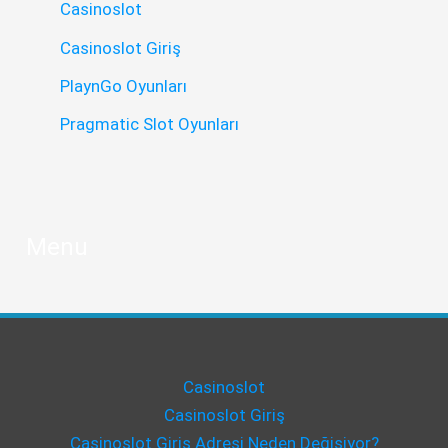
Casinoslot
Casinoslot Giriş
PlaynGo Oyunları
Pragmatic Slot Oyunları
Menu
Casinoslot
Casinoslot Giriş
Casinoslot Giriş Adresi Neden Değişiyor?