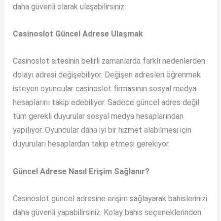
daha güvenli olarak ulaşabilirsiniz.
Casinoslot Güncel Adrese Ulaşmak
Casinoslot sitesinin belirli zamanlarda farklı nedenlerden
dolayı adresi değişebiliyor. Değişen adresleri öğrenmek
isteyen oyuncular casinoslot firmasının sosyal medya
hesaplarını takip edebiliyor. Sadece güncel adres değil
tüm gerekli duyurular sosyal medya hesaplarından
yapılıyor. Oyuncular daha iyi bir hizmet alabilmesi için
duyuruları hesaplardan takip etmesi gerekiyor.
Güncel Adrese Nasıl Erişim Sağlanır?
Casinoslot güncel adresine erişim sağlayarak bahislerinizi
daha güvenli yapabilirsiniz. Kolay bahis seçeneklerinden