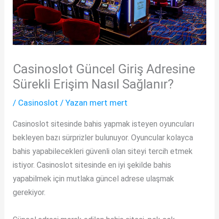
Casinoslot Güncel Giriş Adresine
Sürekli Erişim Nasıl Sağlanır?
/
Casinoslot
/ Yazan
mert mert
Casinoslot sitesinde bahis yapmak isteyen oyuncuları
bekleyen bazı sürprizler bulunuyor. Oyuncular kolayca
bahis yapabilecekleri güvenli olan siteyi tercih etmek
istiyor. Casinoslot sitesinde en iyi şekilde bahis
yapabilmek için mutlaka güncel adrese ulaşmak
gerekiyor.