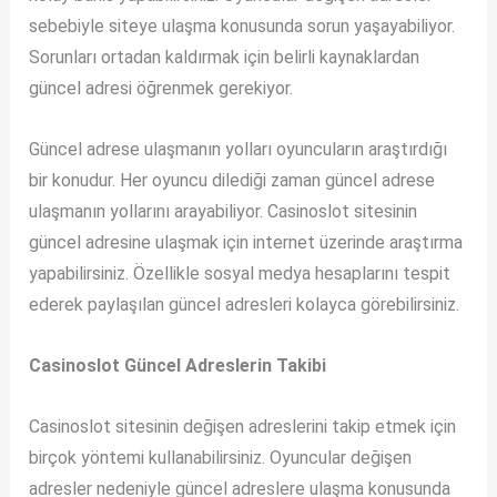
sebebiyle siteye ulaşma konusunda sorun yaşayabiliyor.
Sorunları ortadan kaldırmak için belirli kaynaklardan
güncel adresi öğrenmek gerekiyor.
Güncel adrese ulaşmanın yolları oyuncuların araştırdığı
bir konudur. Her oyuncu dilediği zaman güncel adrese
ulaşmanın yollarını arayabiliyor. Casinoslot sitesinin
güncel adresine ulaşmak için internet üzerinde araştırma
yapabilirsiniz. Özellikle sosyal medya hesaplarını tespit
ederek paylaşılan güncel adresleri kolayca görebilirsiniz.
Casinoslot Güncel Adreslerin Takibi
Casinoslot sitesinin değişen adreslerini takip etmek için
birçok yöntemi kullanabilirsiniz. Oyuncular değişen
adresler nedeniyle güncel adreslere ulaşma konusunda