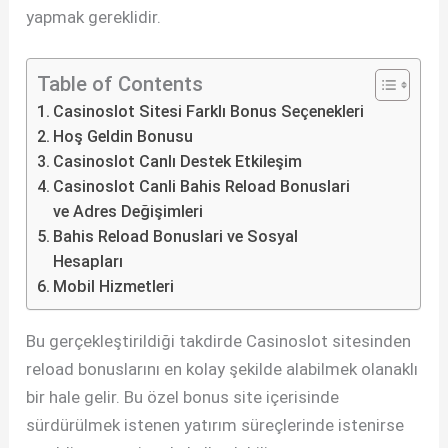
yapmak gereklidir.
Table of Contents
Casinoslot Sitesi Farklı Bonus Seçenekleri
Hoş Geldin Bonusu
Casinoslot Canlı Destek Etkileşim
Casinoslot Canli Bahis Reload Bonuslari
ve Adres Değişimleri
Bahis Reload Bonuslari ve Sosyal
Hesapları
Mobil Hizmetleri
Bu gerçekleştirildiği takdirde Casinoslot sitesinden
reload bonuslarını en kolay şekilde alabilmek olanaklı
bir hale gelir. Bu özel bonus site içerisinde
sürdürülmek istenen yatırım süreçlerinde istenirse