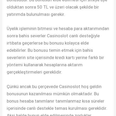
olduktan sonra 50 TL ve üzeri olacak şekilde bir
yatırımda bulunulması gerekir.
Üyelik işleminin bitmesi ve hesaba para aktarımından
sonra bahis severler Casinoslot canlı desteğiyle
irtibata geçerlerse bu bonusu kolayca elde
edebilirler. Bu bonusu temin etmek için bahis
severlerin site içerisinde kredi kartı yerine farklı bir
yöntemi kullanarak hesaplarına aktarım
gerçekleştirmeleri gereklidir.
Çünkü ancak bu çerçevede Casinoslot hoş geldin
bonusunun kazanılması mümkün olmaktadır. Bu
bonus hesaba tanımlanır tanımlanmaz kısa süreler
içerisinde canlı destekle temas kurulması gereklidir.
Aksi halde bunun elde edilmesinde zorluklar