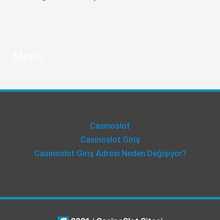
Menu
Casinoslot
Casinoslot Giriş
Casinoslot Giriş Adresi Neden Değişiyor?