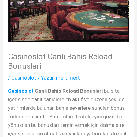
Casinoslot Canli Bahis Reload
Bonuslari
/
Casinoslot
/ Yazan
mert mert
Casinoslot
Canli Bahis Reload Bonuslari
bu site
içerisinde canlı bahislere en aktif ve düzenli şekilde
yatırımlarda bulunan bahis severlere sunulan bonus
türlerinden biridir. Yatırımları destekleyici güzel bir
yönü olan bu bonusları temin etmek için daima site
içerisinde etkin olmak ve oyunlara yatırımları düzenli