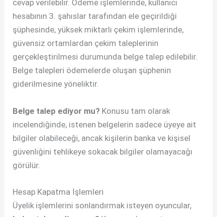
cevap verilebilir. Ödeme işlemlerinde, kullanıcı
hesabının 3. şahıslar tarafından ele geçirildiği
şüphesinde, yüksek miktarlı çekim işlemlerinde,
güvensiz ortamlardan çekim taleplerinin
gerçekleştirilmesi durumunda belge talep edilebilir.
Belge talepleri ödemelerde oluşan şüphenin
giderilmesine yöneliktir.
Belge talep ediyor mu?
Konusu tam olarak
incelendiğinde, istenen belgelerin sadece üyeye ait
bilgiler olabileceği, ancak kişilerin banka ve kişisel
güvenliğini tehlikeye sokacak bilgiler olamayacağı
görülür.
Hesap Kapatma İşlemleri
Üyelik işlemlerini sonlandırmak isteyen oyuncular,