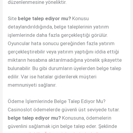
düzenlenmesine yöneliktir.
Site
belge talep ediyor mu?
Konusu
detaylandırıldığında, belge taleplerinin yatırım
işlemlerinde daha fazla gerçekleştiği görülür.
Oyuncular hata sonucu gereğinden fazla yatırım
gerçekleştirebilir veya yatırım yaptığını iddia ettiği
miktarın hesabına aktarılmadığına yönelik şikayette
bulunabilir. Bu gibi durumların üyelerden belge talep
edilir. Var ise hatalar giderilerek müşteri
memnuniyeti sağlanır.
Ödeme İşlemlerinde Belge Talep Ediyor Mu?
Casinoslot ödemelerde güvenli üst seviyede tutar.
belge talep ediyor mu?
Konusuna, ödemelerin
güvenlini sağlamak için belge talep eder. Şeklinde