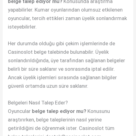
belge talep ediyor mu?
Konusunda araştırma
yapabilirler. Kumar oyunlarından olumsuz etkilenen
oyuncular, tercih ettikleri zaman üyelik sonlandırmak
isteyebilirler.
Her durumda olduğu gibi çekim işlemlerinde de
Casinoslot belge talebinde bulunabilir. Üyelik
sonlandırıldığında, üye tarafından sağlanan belgeler
belirli bir süre saklanır ve sonrasında iptal edilir.
Ancak üyelik işlemleri sırasında sağlanan bilgiler
güvenli ortamda uzun süre saklanır.
Belgeleri Nasıl Talep Eder?
Oyuncular
belge talep ediyor mu?
Konusunu
araştırırken, belge taleplerinin nasıl yerine
getirildiğini de öğrenmek ister. Casinoslot tüm