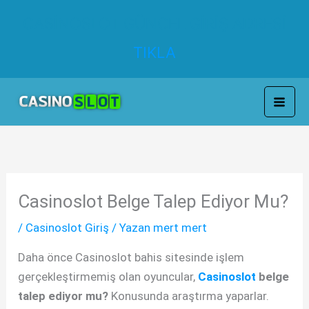
CASİNOSLOT GÜNCEL GİRİŞ ADRESİ
TIKLA
İçeriğe
atla
Casinoslot Belge Talep Ediyor Mu?
/
Casinoslot Giriş
/ Yazan
mert mert
Daha önce Casinoslot bahis sitesinde işlem
gerçekleştirmemiş olan oyuncular,
Casinoslot
belge
talep ediyor mu?
Konusunda araştırma yaparlar.